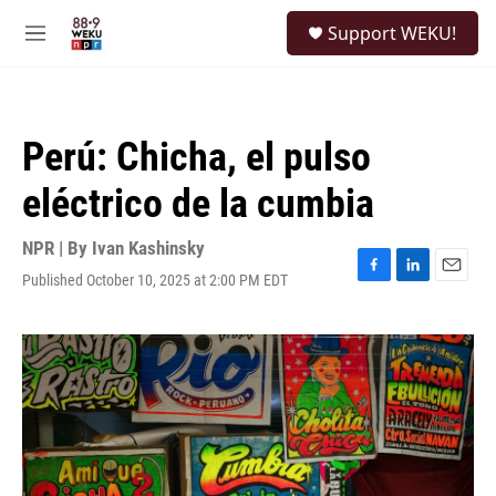
Skip to main content
S
Support WEKU!
e
M
a
e
r
n
c
u
h
Perú: Chicha, el pulso
u
e
eléctrico de la cumbia
r
y
NPR | By
Ivan Kashinsky
Published October 10, 2025 at 2:00 PM EDT
F
L
E
a
i
m
c
n
a
e
k
i
b
e
l
o
d
o
I
k
n