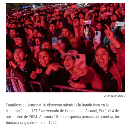
Ivan Kashinsky
/
Fanáticos de Armonía 10 observan mientras la banda toca en la
celebración del 137.º aniversario de la ciudad de Sicuani, Perú, el 4 de
noviembre de 2024. Armonía 10, una orquesta peruana de cumbia, fue
fundada originalmente en 1972.