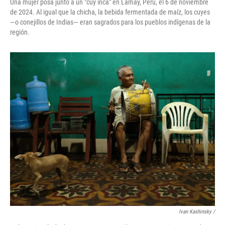
Una mujer posa junto a un "cuy inca" en Lamay, Perú, el 6 de noviembre
de 2024. Al igual que la chicha, la bebida fermentada de maíz, los cuyes
—o conejillos de Indias— eran sagrados para los pueblos indígenas de la
región.
Ivan Kashinsky
/