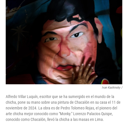
Ivan Kashinsky
/
Alfredo Villar Luquín, escritor que se ha sumergido en el mundo de la
chicha, pone su mano sobre una pintura de Chacalón en su casa el 11 de
noviembre de 2024. La obra es de Pedro Tolomeo Rojas, el pionero del
arte chicha mejor conocido como "Monky." Lorenzo Palacios Quispe,
conocido como Chacalón, llevó la chicha a las masas en Lima.