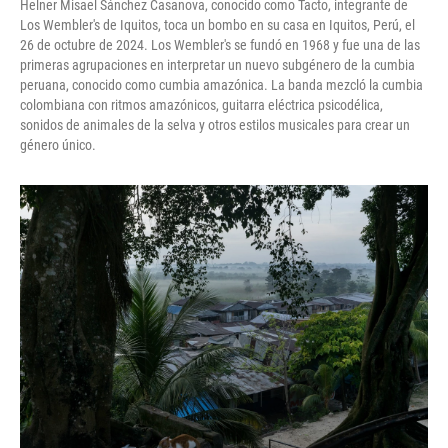
Helner Misael Sánchez Casanova, conocido como Tacto, integrante de
Los Wembler's de Iquitos, toca un bombo en su casa en Iquitos, Perú, el
26 de octubre de 2024. Los Wembler's se fundó en 1968 y fue una de las
primeras agrupaciones en interpretar un nuevo subgénero de la cumbia
peruana, conocido como cumbia amazónica. La banda mezcló la cumbia
colombiana con ritmos amazónicos, guitarra eléctrica psicodélica,
sonidos de animales de la selva y otros estilos musicales para crear un
género único.