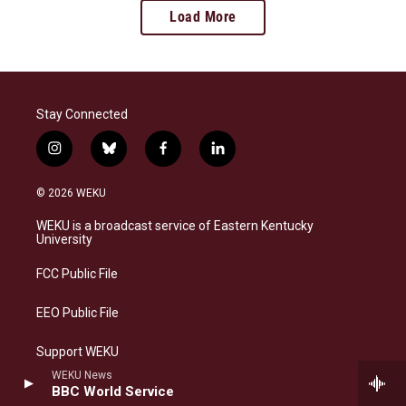
Load More
Stay Connected
i
b
f
l
n
l
a
i
s
u
c
n
© 2026 WEKU
t
e
e
k
a
s
b
e
WEKU is a broadcast service of Eastern Kentucky
g
k
o
d
University
r
y
o
i
a
k
n
FCC Public File
m
EEO Public File
Support WEKU
WEKU News
Contact Us
BBC World Service